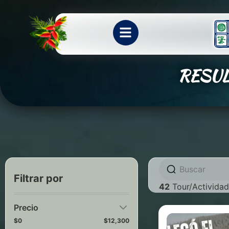
RESU
Filtrar por
42
Tour/Actividad
Precio
$0
$12,300