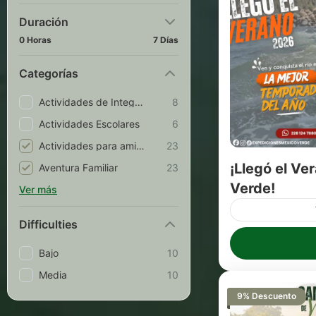
Duración
0 Horas
7 Días
Categorías
Actividades de Integración
8
Actividades Escolares
6
Actividades para amigos
23
¡Llegó el V
Aventura Familiar
23
Verde!
Ver más
Difficulties
¡Llegó el Ver
Expediciones! 
Bajo
10
Jalcomulco, V
Media
10
temporada del
1 Persona
9% Descuento
paquetes de av