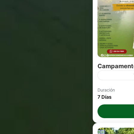
balsas hoy mi
con nosotros!
Campamento
¡Campamento 
Duración
con Expedicio
7 Días
cabaña, buffe
jóvenes de 10
1 Persona