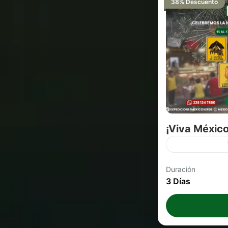
38% Descuento
¡Viva México
Del 15 al 17 o
Duración
2026 ven con t
3 Días
llenos de dive
contacto con l