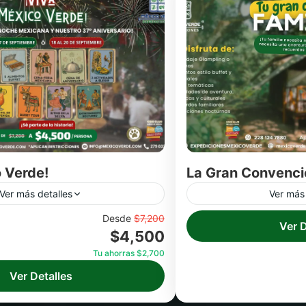
 Verde!
La Gran Convenci
Ver más detalles
Ver más 
 del 18 al 20 de septiembre
Desde
$7,200
Ver D
$4,500
u familia y amigos a vivir días
rsión, descanso y aventuras en
Tu ahorras $2,700
a naturaleza.
Ver Detalles