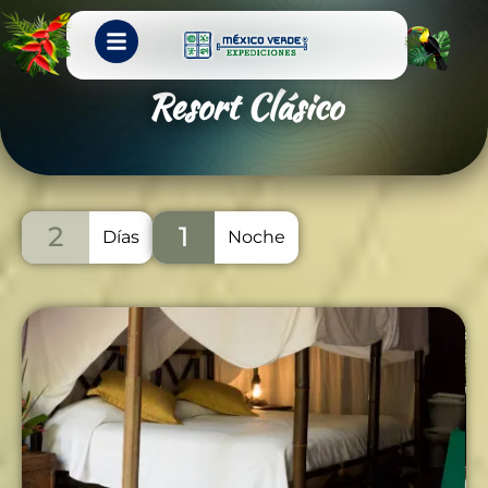
Resort Clásico
2
1
Días
Noche