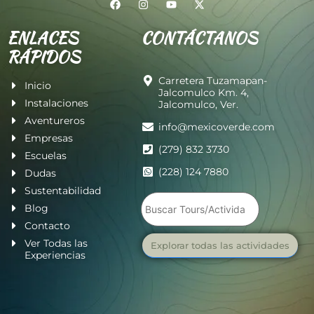
ENLACES
CONTÁCTANOS
RÁPIDOS
Carretera Tuzamapan-
Inicio
Jalcomulco Km. 4,
Instalaciones
Jalcomulco, Ver.
Aventureros
info@mexicoverde.com
Empresas
(279) 832 3730
Escuelas
(228) 124 7880
Dudas
Sustentabilidad
Blog
Contacto
Ver Todas las
Explorar todas las actividades
Experiencias