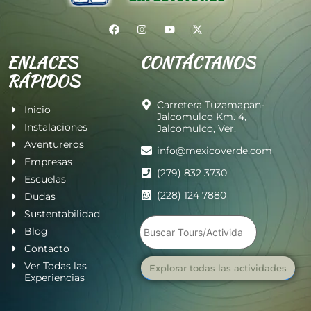
ENLACES
CONTÁCTANOS
RÁPIDOS
Carretera Tuzamapan-
Inicio
Jalcomulco Km. 4,
Instalaciones
Jalcomulco, Ver.
Aventureros
info@mexicoverde.com
Empresas
(279) 832 3730
Escuelas
(228) 124 7880
Dudas
Sustentabilidad
Blog
Contacto
Ver Todas las
Explorar todas las actividades
Experiencias