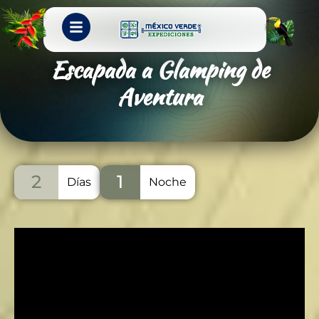
Escapada a Glamping de
Aventura
2
1
Días
Noche