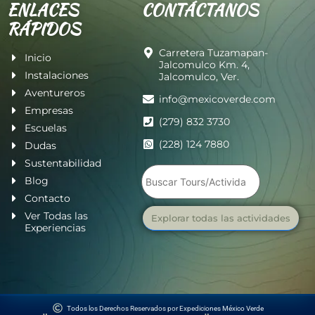
ENLACES
CONTÁCTANOS
RÁPIDOS
Carretera Tuzamapan-
Inicio
Jalcomulco Km. 4,
Instalaciones
Jalcomulco, Ver.
Aventureros
info@mexicoverde.com
Empresas
(279) 832 3730
Escuelas
(228) 124 7880
Dudas
Sustentabilidad
Blog
Contacto
Ver Todas las
Explorar todas las actividades
Experiencias
Todos los Derechos Reservados por Expediciones México Verde